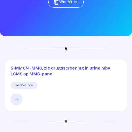
Wis filters
Wis filters
#
3-MMC/4-MMC, zie drugsscreening in urine mbv
LCMS op MMC-panel
mephedrone
A