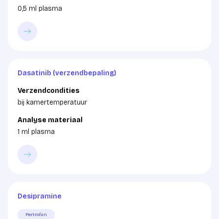
0,5 ml plasma
Dasatinib (verzendbepaling)
Verzendcondities
bij kamertemperatuur
Analyse materiaal
1 ml plasma
Desipramine
Pertrofan