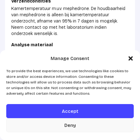
Verzendcondities
Kamertemperatuur m.u.v. mephedrone. De houdbaarheid
van mephedrone is alleen bij kamertemperatuur
onderzocht, afname van 95% in 7 dagen is mogelijk.
Neem contact op met het laboratorium indien
onderzoek wenselijk is.
Analyse materiaal
1 ml urine
Manage Consent
To provide the best experiences, we use technologies like cookies to
store and/or access device information. Consenting to these
technologies will allow us to process data such as browsing behavior
or unique IDs on this site. Not consenting or withdrawing consent, may
Drugsscreening in urine mbv LCMS op cannabis
adversely affect certain features and functions.
Verzendcondities
Accept
kamertemperatuur
Analyse materiaal
Deny
1,0 ml urine