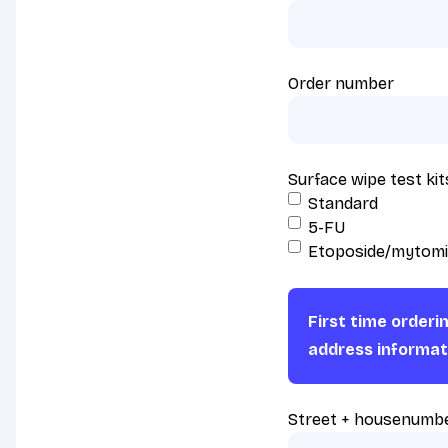
Order number
Surface wipe test kit
Standard
5-FU
Etoposide/mytomi
First time orderi
address informat
Street + housenumb