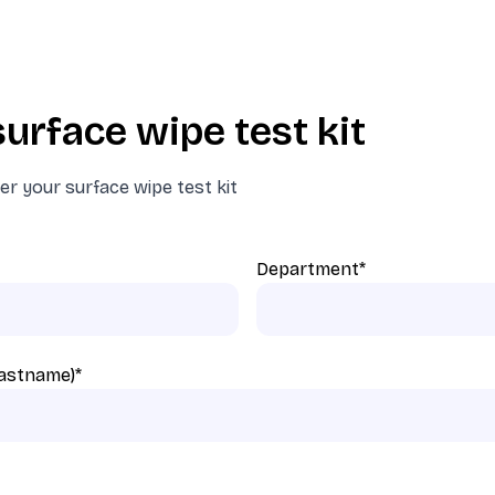
urface wipe test kit
der your surface wipe test kit
Department
*
 lastname)
*