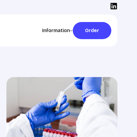
Information
Order
Order