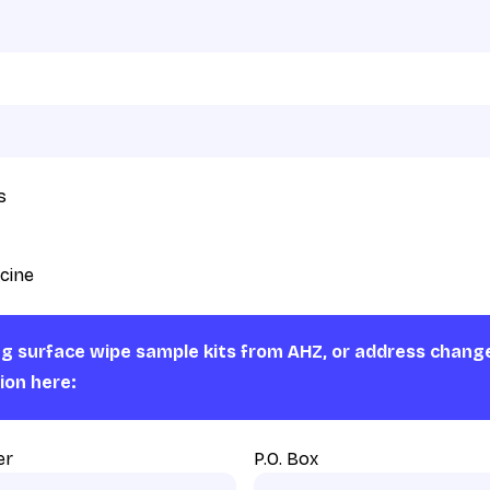
s
cine
ng surface wipe sample kits from AHZ, or address chang
ion here:
er
P.O. Box