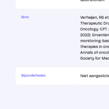
Bron
Verheijen, RB e
Therapeutic Dru
Oncology. CPT.
2022). Groenland
monitoring-base
therapies in on
Annals of oncol
Society for Med
Bijzonderheden
Niet aangeslote