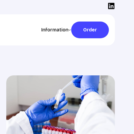
Information
Order
Order