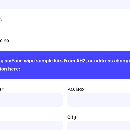
s
cine
ng surface wipe sample kits from AHZ, or address chang
ion here:
er
P.O. Box
City