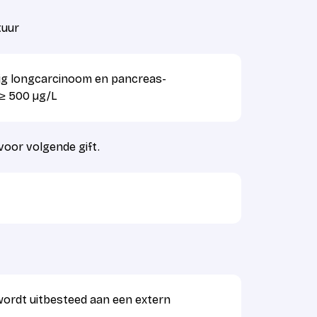
uur
ellig longcarcinoom en pancreas-
 ≥ 500 µg/L
 voor volgende gift.
wordt uitbesteed aan een extern