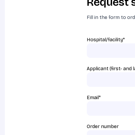
Request s
Fill in the form to or
Hospital/facility
*
Applicant (first- and
Email
*
Order number