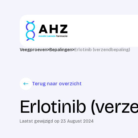
Skip to content
Veegproeven
>
Bepalingen
>
Erlotinib (verzendbepaling)
Terug naar overzicht
Erlotinib (ver
Laatst gewijzigd op 23 August 2024