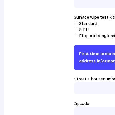
Surface wipe test kit
Standard
5-FU
Etoposide/mytomi
First time orderi
address informat
Street + housenumb
Zipcode