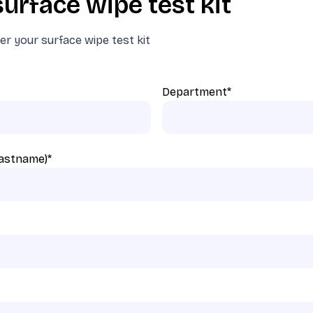
urface wipe test kit
der your surface wipe test kit
Department
*
 lastname)
*