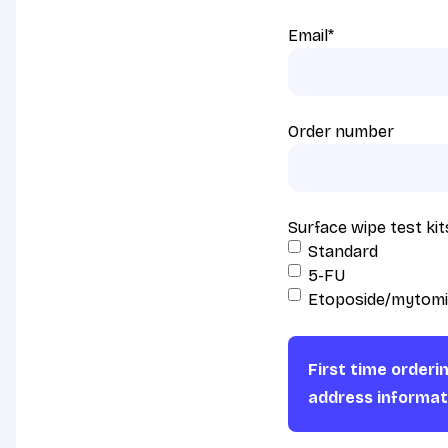
Email
*
Order number
Surface wipe test kit
Standard
5-FU
Etoposide/mytomi
First time orderi
address informat