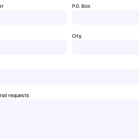
er
P.O. Box
City
nal requests