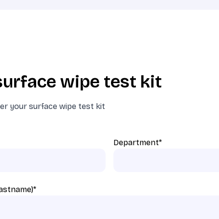
urface wipe test kit
der your surface wipe test kit
Department
*
 lastname)
*