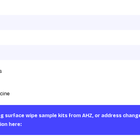
s
cine
ng surface wipe sample kits from AHZ, or address chang
ion here: