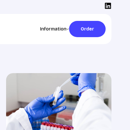
Information
Order
Order